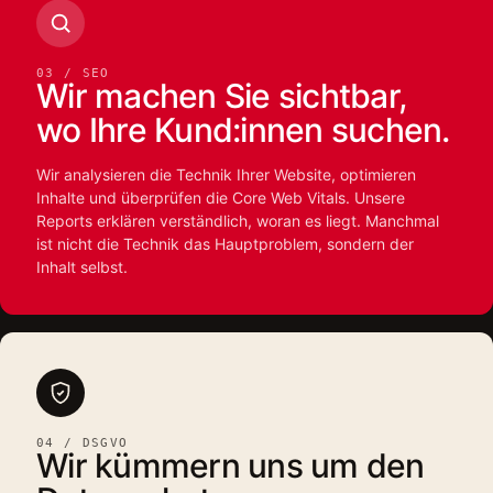
03 / SEO
Wir machen Sie sichtbar,
wo Ihre Kund:innen suchen.
Wir analysieren die Technik Ihrer Website, optimieren
Inhalte und überprüfen die Core Web Vitals. Unsere
Reports erklären verständlich, woran es liegt. Manchmal
ist nicht die Technik das Hauptproblem, sondern der
Inhalt selbst.
04 / DSGVO
Wir kümmern uns um den