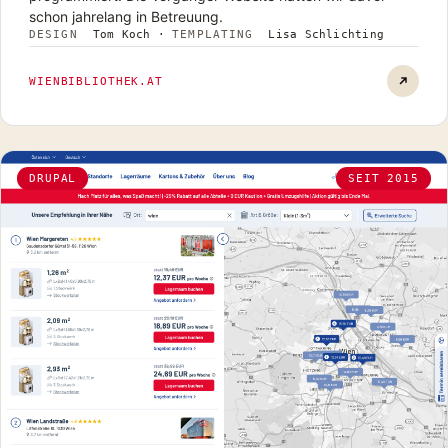
schon jahrelang in Betreuung.
DESIGN
Tom Koch
·
TEMPLATING
Lisa Schlichting
Wienbib
WIENBIBLIOTHEK.AT
DRUPAL
SEIT 2015