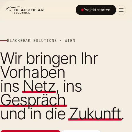
Projekt starten
BlackBear Solutions
BLACKBEAR SOLUTIONS · WIEN
Wir bringen Ihr
Vorhaben
ins
Netz
, ins
Gespräch
und in die
Zukunft
.